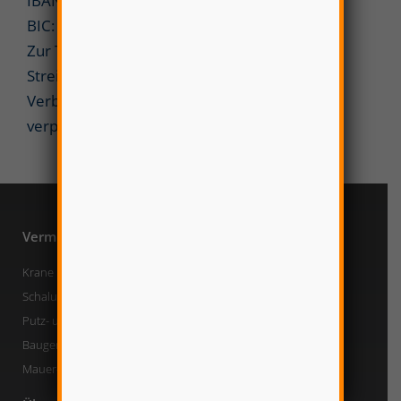
IBAN: DE71 2005 0550 1280 3908 97
BIC: HASPDEHHXXX
Zur Teilnahme an einem
Streitbeilegungsverfahren vor einer
Verbraucherschlichtungsstelle sind wir nicht
verpflichtet und nicht bereit.
Vermietung
Verkauf
Krane
Krane
Schalung
Bauspezial
Putz- und Fördertechnik
Putz- und Fördertechnik
Baugeräte
Baugeräte
Mauer- und Sägetechnik
Versetz- und Mauertechnik