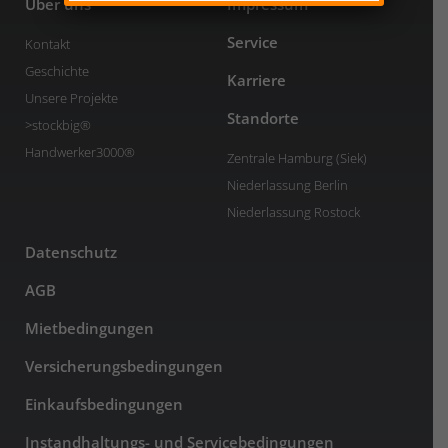
Über uns
Impressum
Service
Kontakt
Geschichte
Karriere
Unsere Projekte
Standorte
>stockbig®
Handwerker3000®
Zentrale Hamburg (Siek)
Niederlassung Berlin
Niederlassung Rostock
Datenschutz
AGB
Mietbedingungen
Versicherungsbedingungen
Einkaufsbedingungen
Instandhaltungs- und Servicebedingungen