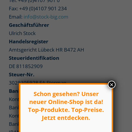
Tel: +49 (0)4107 901 0
Fax: +49 (0)4107 901 234
Email:
info@stock-big.com
Geschäftsführer
Ulrich Stock
Handelsregister
Amtsgericht Lübeck HR B472 AH
Steueridentifikation
DE 811852909
Steuer-Nr.
3029305928 FA Storman
×
Bankverbindung
Schon gesehen? Unser
Kontoinhaber: Stock – B.I.G. GmbH
neuer Online-Shop ist da!
Bank: Hamburger Sparkasse
Top-Produkte. Top-Preise.
Konto: 1280390897
Jetzt entdecken.
Bankleitzahl: 200 505 50