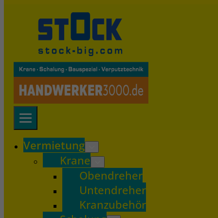
Vermietung
Krane
Obendreher
Untendreher
Kranzubehör