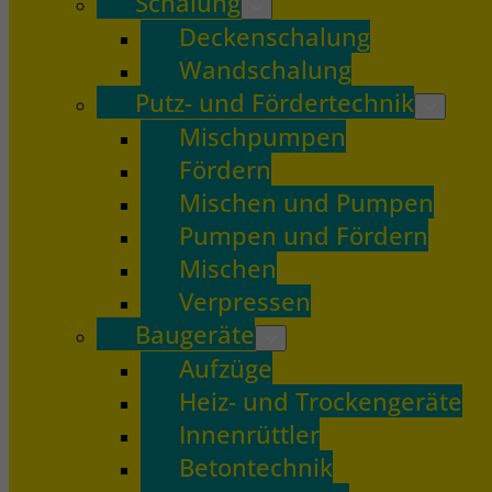
Schalung
Deckenschalung
Wandschalung
Putz- und Fördertechnik
Mischpumpen
Fördern
Mischen und Pumpen
Pumpen und Fördern
Mischen
Verpressen
Baugeräte
Aufzüge
Heiz- und Trockengeräte
Innenrüttler
Betontechnik