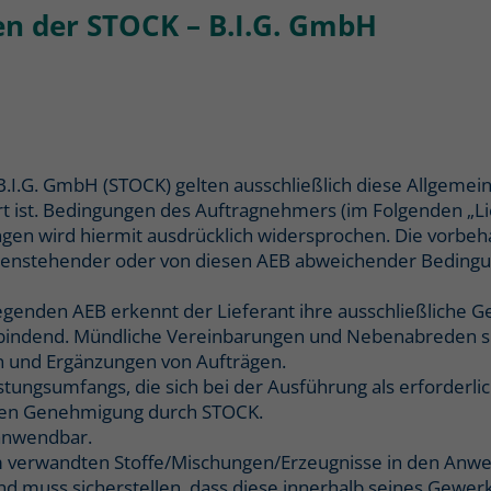
n der STOCK – B.I.G. GmbH
B.I.G. GmbH (STOCK) gelten ausschließlich diese Allgemei
art ist. Bedingungen des Auftragnehmers (im Folgenden „L
gen wird hiermit ausdrücklich widersprochen. Die vorbe
genstehender oder von diesen AEB abweichender Bedingu
egenden AEB erkennt der Lieferant ihre ausschließliche Ge
CK bindend. Mündliche Vereinbarungen und Nebenabreden si
en und Ergänzungen von Aufträgen.
ungsumfangs, die sich bei der Ausführung als erforderlic
lichen Genehmigung durch STOCK.
anwendbar.
 ihm verwandten Stoffe/Mischungen/Erzeugnisse in den A
nd muss sicherstellen, dass diese innerhalb seines Gew