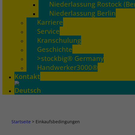
Niederlassung Rostock (Be
Niederlassung Berlin
Karriere
Service
Kranschulung
Geschichte
>stockbig® Germany
Handwerker3000®
Kontakt
Startseite
>
Einkaufsbedingungen