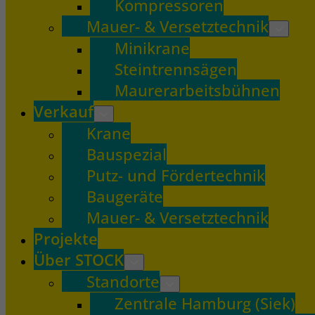
Kompressoren
Mauer- & Versetztechnik
Minikrane
Steintrennsägen
Maurerarbeitsbühnen
Verkauf
Krane
Bauspezial
Putz- und Fördertechnik
Baugeräte
Mauer- & Versetztechnik
Projekte
Über STOCK
Standorte
Zentrale Hamburg (Siek)